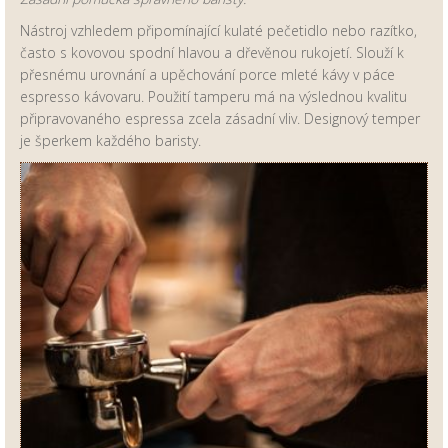
Nástroj vzhledem připomínající kulaté pečetidlo nebo razítko,
často s kovovou spodní hlavou a dřevěnou rukojetí. Slouží k
přesnému urovnání a upěchování porce mleté kávy v páce
espresso kávovaru. Použití tamperu má na výslednou kvalitu
připravovaného espressa zcela zásadní vliv. Designový temper
je šperkem každého baristy.