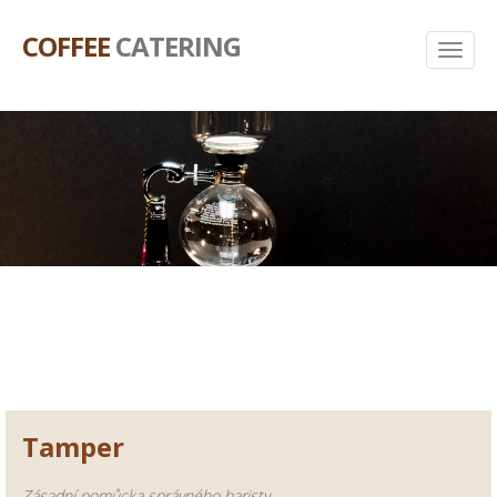
COFFEE
CATERING
Tamper
Zásadní pomůcka správného baristy.