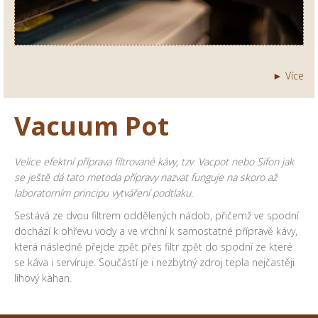
► Více
Vacuum Pot
Velice efektní příprava filtrované kávy, tzv. Vacpot nebo Sifon jak
se ještě dá tato metoda přípravy nazvat funguje na skoro až
laboratorním principu vytváření podtlaku.
Sestává ze dvou filtrem oddělených nádob, přičemž ve spodní
dochází k ohřevu vody a ve vrchní k samostatné přípravě kávy,
která následně přejde zpět přes filtr zpět do spodní ze které
se káva i servíruje. Součástí je i nezbytný zdroj tepla nejčastěji
lihový kahan.