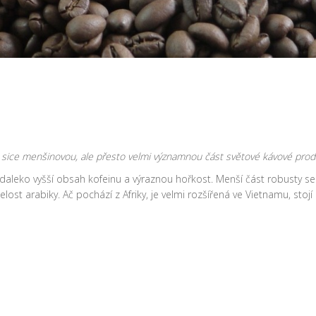
 sice menšinovou, ale přesto velmi významnou část světové kávové prod
í daleko vyšší obsah kofeinu a výraznou hořkost. Menší část robusty se
ost arabiky. Ač pochází z Afriky, je velmi rozšířená ve Vietnamu, stojí 