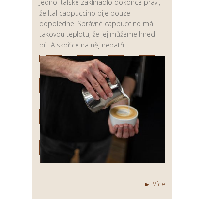
Jedno italské zaklínadlo dokonce praví,
že Ital cappuccino pije pouze
dopoledne. Správné cappuccino má
takovou teplotu, že jej můžeme hned
pít. A skořice na něj nepatří.
► Více