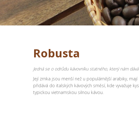
Robusta
Jedná se o odrůdu kávovníku statného, který nám dává
Její zrnka jsou menší než u populárnější arabiky, maj
přidává do italských kávových směsí, kde vyvažuje kysel
typickou vietnamskou silnou kávou.