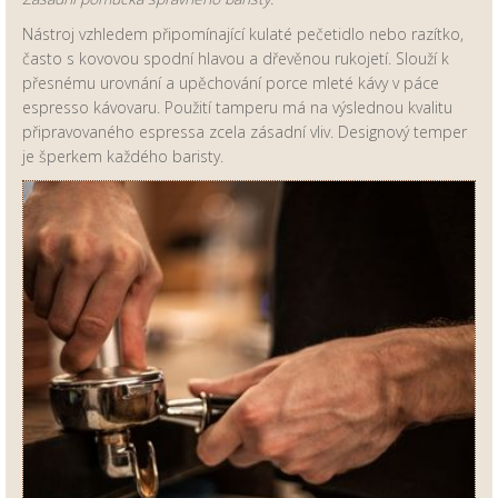
Nástroj vzhledem připomínající kulaté pečetidlo nebo razítko,
často s kovovou spodní hlavou a dřevěnou rukojetí. Slouží k
přesnému urovnání a upěchování porce mleté kávy v páce
espresso kávovaru. Použití tamperu má na výslednou kvalitu
připravovaného espressa zcela zásadní vliv. Designový temper
je šperkem každého baristy.