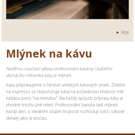
► Více
Mlýnek na kávu
Nedílnou součástí výbavy profesionální kavárny i každého
domácího milovníka kávy je mlýnek.
Kávu připravujeme z čerstvě umletých kávových zrnek. Zvláště
na espresso se doporučuje káva na požadovou hrubost mlít
každou porci "na minutku". Na každý způsob přípravy kávy je
vhodné trochu jiné mletí. Profesionální barista ladí mlýnek
každý den, o ideálním stupni hrubosti rozhodují totiž i takové
detaily jako je počasí.