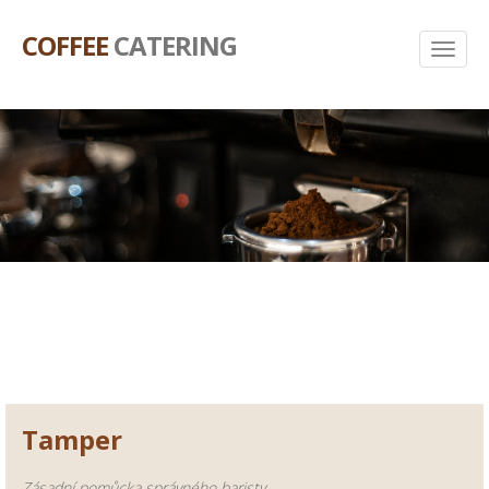
COFFEE
CATERING
Tamper
Zásadní pomůcka správného baristy.