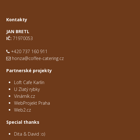
Kontakty
JAN BRETL
IČ:
71970053
+420 737 160 911
honza@coffee-catering.cz
Partnerské projekty
Loft Cafe Karlín
U Zlatý rybky
Vinárník.cz
WebProjekt Praha
Web2.cz
Special thanks
Dita & David :o)